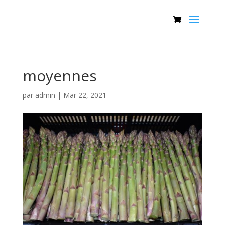
moyennes
par
admin
|
Mar 22, 2021