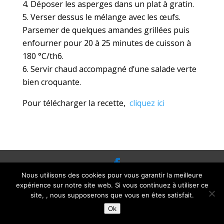
Déposer les asperges dans un plat à gratin.
Verser dessus le mélange avec les œufs.
Parsemer de quelques amandes grillées puis
enfourner pour 20 à 25 minutes de cuisson à
180 °C/th6.
Servir chaud accompagné d’une salade verte
bien croquante.
Pour télécharger la recette,
cliquez ici
Nous utilisons des cookies pour vous garantir la meilleure
Crédit Sylvie GINESTET -
Mentions légales et
expérience sur notre site web. Si vous continuez à utiliser ce
RGPD
- Conditions générales de vente
- Tel :
site, , nous supposerons que vous en êtes satisfait.
05 63 33 00 95
Ok